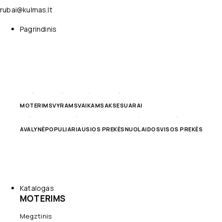
rubai@kulmas.lt
Pagrindinis
MOTERIMS
VYRAMS
VAIKAMS
AKSESUARAI
AVALYNĖ
POPULIARIAUSIOS PREKĖS
NUOLAIDOS
VISOS PREKĖS
Katalogas
MOTERIMS
Megztinis