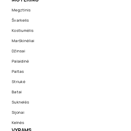
Megztinis
Švarkelis
Kostiumėlis
Marškinėliai
Džinsai
Palaidinė
Paltas
Striukė
Batai
Suknelės
Sijonai
Kelnės
VYRAMS