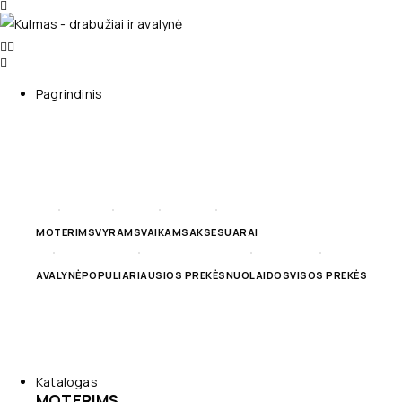
Pagrindinis
MOTERIMS
VYRAMS
VAIKAMS
AKSESUARAI
AVALYNĖ
POPULIARIAUSIOS PREKĖS
NUOLAIDOS
VISOS PREKĖS
Katalogas
MOTERIMS