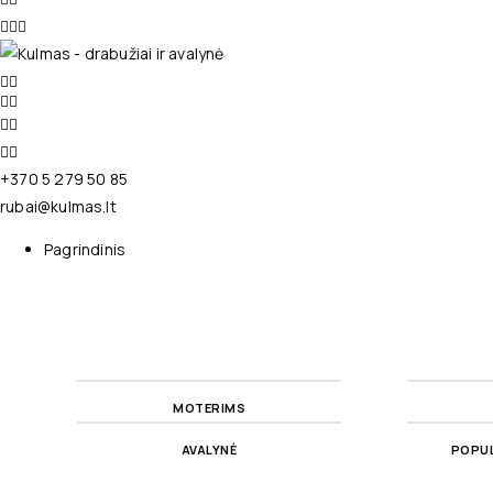
+370 5 279 50 85
rubai@kulmas.lt
Pagrindinis
MOTERIMS
AVALYNĖ
POPUL