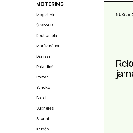
MOTERIMS
Megztinis
NUOLAI
Švarkelis
Kostiumėlis
Marškinėliai
Džinsai
Rek
Palaidinė
jam
Paltas
Striukė
Batai
Suknelės
Sijonai
Kelnės