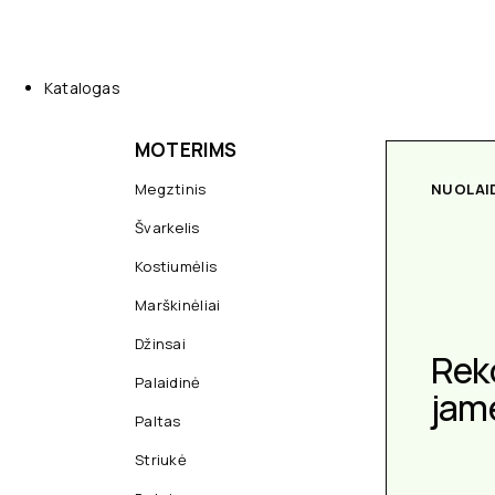
Katalogas
MOTERIMS
Megztinis
NUOLAI
Švarkelis
Kostiumėlis
Marškinėliai
Džinsai
Rek
Palaidinė
jam
Paltas
Striukė