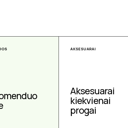
DOS
AKSESUARAI
Aksesuarai
omenduo
kiekvienai
e
progai