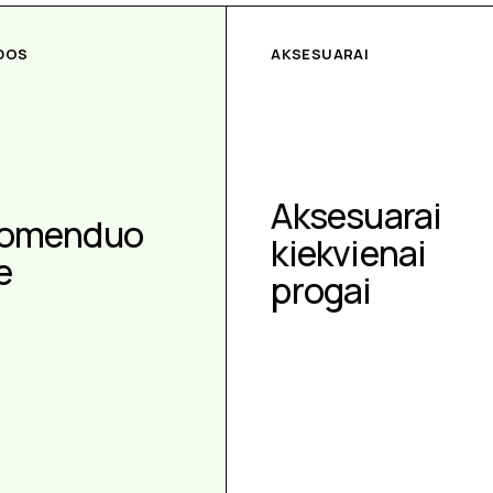
DOS
AKSESUARAI
Aksesuarai
omenduo
kiekvienai
e
progai