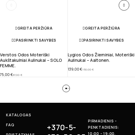
GREITA PERŽIŪRA
GREITA PERŽIŪRA
PASIRINKTI SAVYBES
PASIRINKTI SAVYBES
Verstos Odos Moteriški
Lygios Odos Žieminiai, Moteriški
Aukštakulniai Aulinukai – SOLO
Aulinukai – Aaltonen.
FEMME.
139,00
€
150,00
€
75,00
€
87,00
€
KATALOGAS
PIRMADIENIS -
+370-5-
FAQ
PENKTADIENIS:
10:00 - 19:00,
PRISTATYMAS