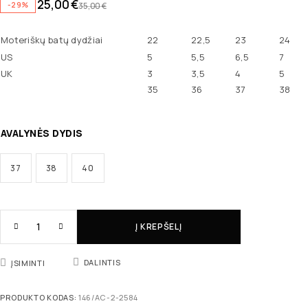
25,00
€
-29%
35,00
€
Moteriškų batų dydžiai
22
22,5
23
24
US
5
5,5
6,5
7
UK
3
3,5
4
5
35
36
37
38
AVALYNĖS DYDIS
37
38
40
Į KREPŠELĮ
DALINTIS
ĮSIMINTI
PRODUKTO KODAS:
146/AC-2-2584