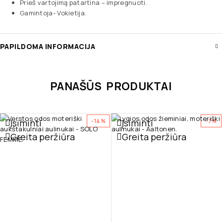
Prieš vartojimą patartina – impregnuoti.
Gamintoja- Vokietija.
PAPILDOMA INFORMACIJA
PANAŠŪS PRODUKTAI
Įsiminti
Įsiminti
-14%
-7%
Greita peržiūra
Greita peržiūra