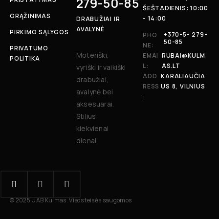
279-50-85
ŠEŠTADIENIS: 10:00
GRĄŽINIMAS
- 14:00
DRABUŽIAI IR
AVALYNĖ
PIRKIMO SĄLYGOS
+370-5- 279-
PHO
50-85
NE:
PRIVATUMO
Moteriški,
EMAI
RUBAI@KULM
POLITIKA
L:
AS.LT
vyriški ir vaikiški
ADD
KARALIAUČIA
drabužiai,
RESS
US 8, VILNIUS
avalynė bei
:
aksesuarai.
Stilius
kiekvienai
dienai.
© 2025 UAB Kulmas. Visos teisės saugomos