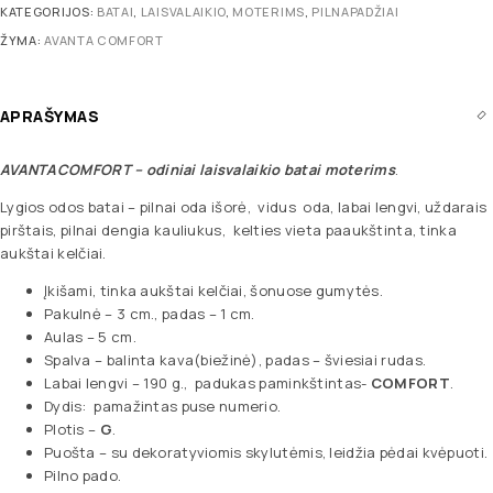
KATEGORIJOS:
BATAI
,
LAISVALAIKIO
,
MOTERIMS
,
PILNAPADŽIAI
ŽYMA:
AVANTA COMFORT
APRAŠYMAS
AVANTACOMFORT
– odiniai laisvalaikio batai moterims
.
Lygios odos batai – pilnai oda išorė, vidus oda, labai lengvi, uždarais
pirštais, pilnai dengia kauliukus, kelties vieta paaukštinta, tinka
aukštai kelčiai.
Įkišami, tinka aukštai kelčiai, šonuose gumytės.
Pakulnė – 3 cm., padas – 1 cm.
Aulas – 5 cm.
Spalva – balinta kava(biežinė), padas – šviesiai rudas.
Labai lengvi – 190 g., padukas paminkštintas-
COMFORT
.
Dydis: pamažintas puse numerio.
Plotis –
G
.
Puošta – su dekoratyviomis skylutėmis, leidžia pėdai kvėpuoti.
Pilno pado.