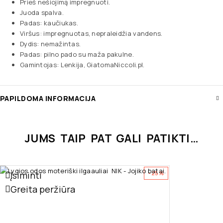
Prieš nešiojimą impregnuoti.
Juoda spalva.
Padas: kaučiukas.
Viršus: impregnuotas, nepraleidžia vandens.
Dydis: nemažintas.
Padas: pilno pado su maža pakulne.
Gamintojas: Lenkija, GiatomaNiccoli.pl.
PAPILDOMA INFORMACIJA
JUMS TAIP PAT GALI PATIKTI…
Įsiminti
-25%
Greita peržiūra