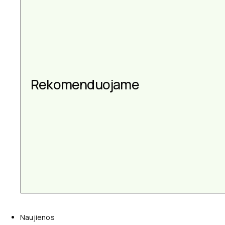
Aksesuarai kiekvienai
Rekomenduojame
progai
Naujienos