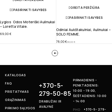
GREITA PERŽIŪRA
PASIRINKTI SAVYBES
PASIRINKTI SAVYBES
Lygios Odos Moteriški Aulinukai
– Loretta Vitale.
Odiniai Aukštakulniai, Aulinukai –
69,00
€
SOLO FEMME.
78,00
€
98,00
€
KATALOGAS
PIRMADIENIS -
+370-5-
FAQ
PENKTADIENIS:
10:00 - 19:00,
279-50-85
PRISTATYMAS
ŠEŠTADIENIS: 10:00
GRĄŽINIMAS
- 14:00
DRABUŽIAI IR
AVALYNĖ
PIRKIMO SĄLYGOS
+370-5- 279-
PHO