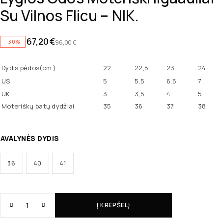
Su Vilnos Flicu – NIK.
67,20
€
-30%
96,00
€
Dydis pėdos(cm.)
22
22,5
23
24
US
5
5,5
6,5
7
UK
3
3,5
4
5
Moteriškų batų dydžiai
35
36
37
38
AVALYNĖS DYDIS
36
40
41
Į KREPŠELĮ