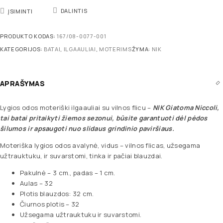
DALINTIS
ĮSIMINTI
PRODUKTO KODAS:
167/08-0077-001
KATEGORIJOS:
BATAI
,
ILGAAULIAI
,
MOTERIMS
ŽYMA:
NIK
APRAŠYMAS
Lygios odos moteriški ilgaauliai su vilnos flicu –
NIK Giatoma Niccoli,
tai batai pritaikyti žiemos sezonui, būsite garantuoti dėl pėdos
šilumos ir apsaugoti nuo slidaus grindinio paviršiaus.
Moteriška lygios odos avalynė, vidus – vilnos flicas, užsegama
užtrauktuku, ir suvarstomi, tinka ir pačiai blauzdai.
Pakulnė – 3 cm., padas – 1 cm.
Aulas – 32
Plotis blauzdos: 32 cm.
Čiurnos plotis – 32
Užsegama užtrauktuku ir suvarstomi.