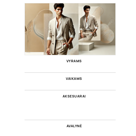
VYRAMS
VAIKAMS
AKSESUARAI
AVALYNĖ