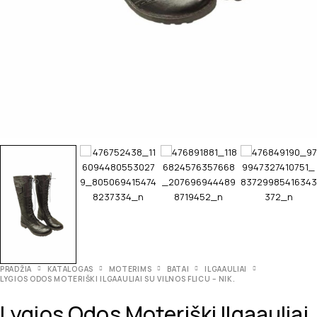
PRADŽIA
KATALOGAS
MOTERIMS
BATAI
ILGAAULIAI
LYGIOS ODOS MOTERIŠKI ILGAAULIAI SU VILNOS FLICU – NIK.
Lygios Odos Moteriški Ilgaauliai