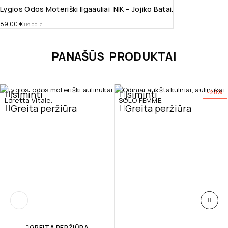
Lygios Odos Moteriški Ilgaauliai NIK – Jojiko Batai.
89,00
€
119,00
€
PANAŠŪS PRODUKTAI
Įsiminti
Įsiminti
-20%
Greita peržiūra
Greita peržiūra
GREITA PERŽIŪRA