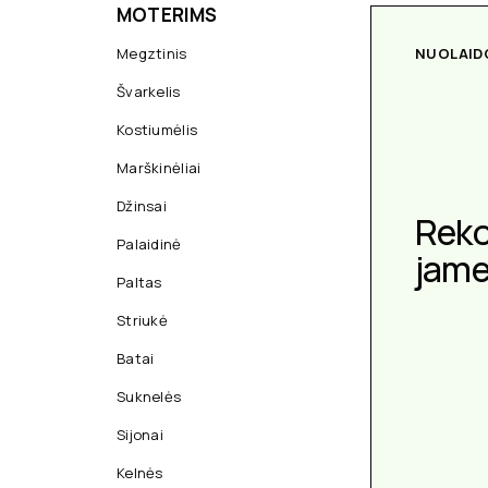
MOTERIMS
Megztinis
NUOLAID
Švarkelis
Kostiumėlis
Marškinėliai
Džinsai
Rek
Palaidinė
jam
Paltas
Striukė
Batai
Suknelės
Sijonai
Kelnės