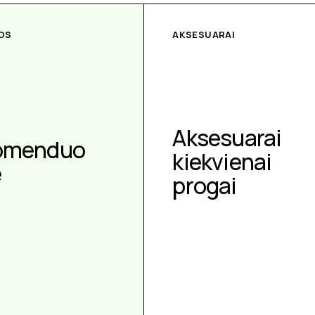
OS
AKSESUARAI
Aksesuarai
omenduo
kiekvienai
e
progai