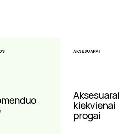
OS
AKSESUARAI
Aksesuarai
omenduo
kiekvienai
e
progai