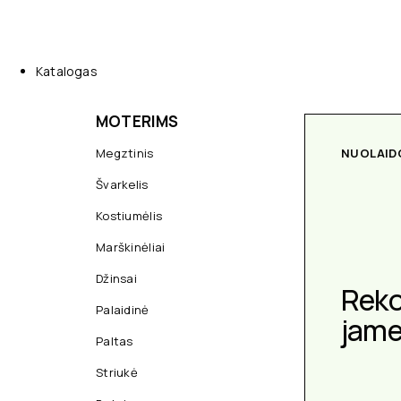
Katalogas
MOTERIMS
Megztinis
NUOLAID
Švarkelis
Kostiumėlis
Marškinėliai
Džinsai
Rek
Palaidinė
jam
Paltas
Striukė