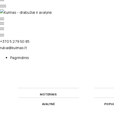
+370 5 279 50 85
rubai@kulmas.lt
Pagrindinis
MOTERIMS
AVALYNĖ
POPUL