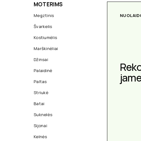
MOTERIMS
Megztinis
NUOLAID
Švarkelis
Kostiumėlis
Marškinėliai
Džinsai
Rek
Palaidinė
jam
Paltas
Striukė
Batai
Suknelės
Sijonai
Kelnės