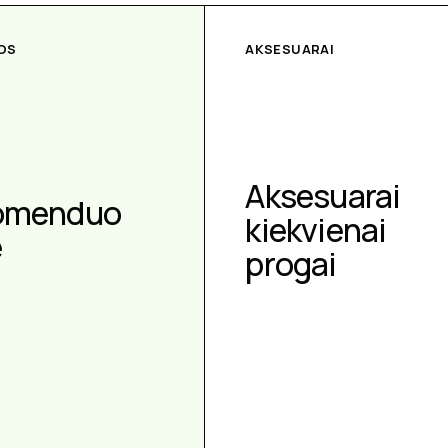
OS
AKSESUARAI
Aksesuarai
omenduo
kiekvienai
e
progai