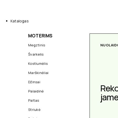
Katalogas
MOTERIMS
Megztinis
NUOLAID
Švarkelis
Kostiumėlis
Marškinėliai
Džinsai
Rek
Palaidinė
jam
Paltas
Striukė