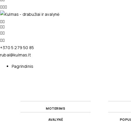
+370 5 279 50 85
rubai@kulmas.lt
Pagrindinis
MOTERIMS
AVALYNĖ
POPUL