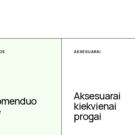
OS
AKSESUARAI
Aksesuarai
omenduo
kiekvienai
e
progai