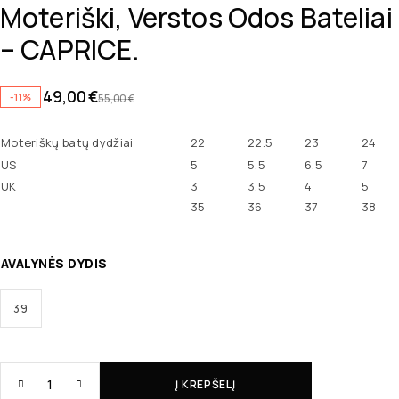
Moteriški, Verstos Odos Bateliai
– CAPRICE.
49,00
€
-11%
55,00
€
Moteriškų batų dydžiai
22
22.5
23
24
US
5
5.5
6.5
7
UK
3
3.5
4
5
35
36
37
38
AVALYNĖS DYDIS
39
Į KREPŠELĮ