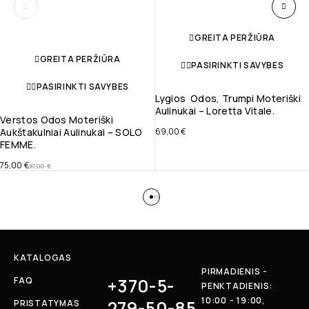
GREITA PERŽIŪRA
GREITA PERŽIŪRA
PASIRINKTI SAVYBES
PASIRINKTI SAVYBES
Lygios Odos, Trumpi Moteriški
Aulinukai – Loretta Vitale.
Verstos Odos Moteriški
Aukštakulniai Aulinukai – SOLO
69,00
€
FEMME.
75,00
€
87,00
€
KATALOGAS
PIRMADIENIS -
+370-5-
FAQ
PENKTADIENIS:
10:00 - 19:00,
279-50-85
PRISTATYMAS