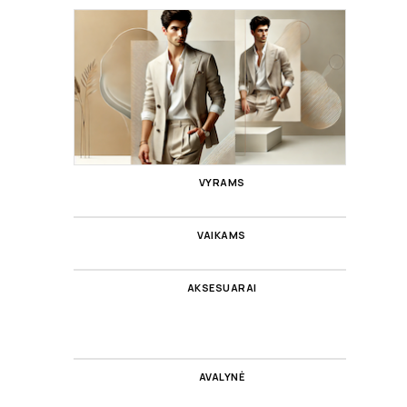
VYRAMS
VAIKAMS
AKSESUARAI
AVALYNĖ