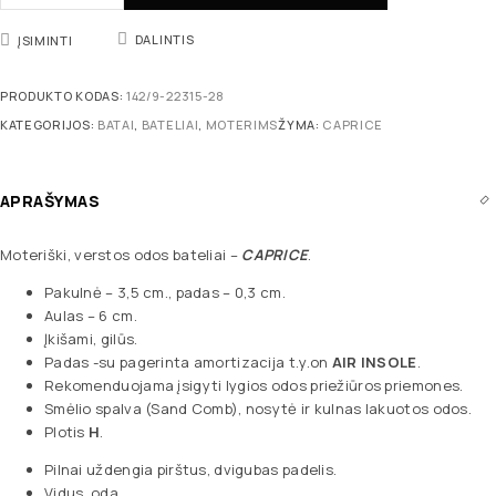
DALINTIS
ĮSIMINTI
PRODUKTO KODAS:
142/9-22315-28
KATEGORIJOS:
BATAI
,
BATELIAI
,
MOTERIMS
ŽYMA:
CAPRICE
APRAŠYMAS
Moteriški, verstos odos bateliai –
CAPRICE
.
Pakulnė – 3,5 cm., padas – 0,3 cm.
Aulas – 6 cm.
Įkišami, gilūs.
Padas -su pagerinta amortizacija t.y.on
AIR INSOLE
.
Rekomenduojama įsigyti lygios odos priežiūros priemones.
Smėlio spalva (Sand Comb), nosytė ir kulnas lakuotos odos.
Plotis
H
.
Pilnai uždengia pirštus, dvigubas padelis.
Vidus oda.