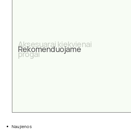
Aksesuarai kiekvienai
Rekomenduojame
progai
Naujienos