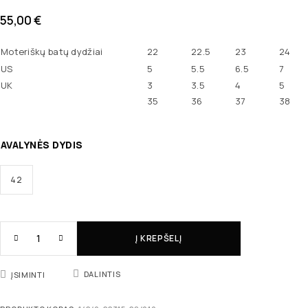
55,00
€
Moteriškų batų dydžiai
22
22.5
23
24
US
5
5.5
6.5
7
UK
3
3.5
4
5
35
36
37
38
AVALYNĖS DYDIS
42
Į KREPŠELĮ
DALINTIS
ĮSIMINTI