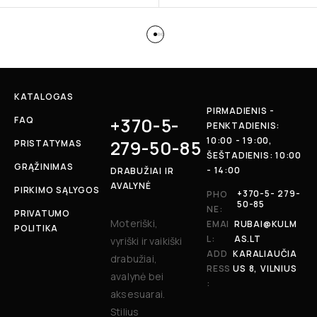
KATALOGAS
PIRMADIENIS -
+370-5-
FAQ
PENKTADIENIS:
10:00 - 19:00,
279-50-85
PRISTATYMAS
ŠEŠTADIENIS: 10:00
GRĄŽINIMAS
- 14:00
DRABUŽIAI IR
AVALYNĖ
PIRKIMO SĄLYGOS
+370-5- 279-
PHO
50-85
NE:
PRIVATUMO
Moteriški,
EMAI
RUBAI@KULM
POLITIKA
L:
AS.LT
vyriški ir vaikiški
ADD
KARALIAUČIA
drabužiai,
RESS
US 8, VILNIUS
avalynė bei
:
aksesuarai.
Stilius