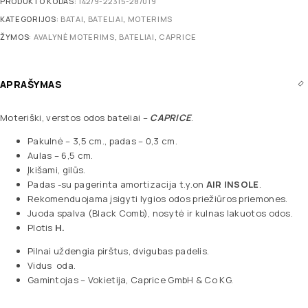
PRODUKTO KODAS:
142/9-22315-28/019
KATEGORIJOS:
BATAI
,
BATELIAI
,
MOTERIMS
ŽYMOS:
AVALYNĖ MOTERIMS
,
BATELIAI
,
CAPRICE
APRAŠYMAS
Moteriški, verstos odos bateliai –
CAPRICE
.
Pakulnė – 3,5 cm., padas – 0,3 cm.
Aulas – 6,5 cm.
Įkišami, gilūs.
Padas -su pagerinta amortizacija t.y.on
AIR INSOLE
.
Rekomenduojama įsigyti lygios odos priežiūros priemones.
Juoda spalva (Black Comb), nosytė ir kulnas lakuotos odos.
Plotis
H.
Pilnai uždengia pirštus, dvigubas padelis.
Vidus oda.
Gamintojas – Vokietija, Caprice GmbH & Co KG.