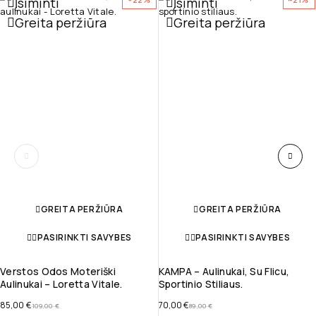
Įsiminti
Įsiminti
Greita peržiūra
Greita peržiūra
GREITA PERŽIŪRA
GREITA PERŽIŪRA
PASIRINKTI SAVYBES
PASIRINKTI SAVYBES
Verstos Odos Moteriški
KAMPA – Aulinukai, Su Flicu,
Aulinukai – Loretta Vitale.
Sportinio Stiliaus.
85,00
€
70,00
€
109,00
€
89,00
€