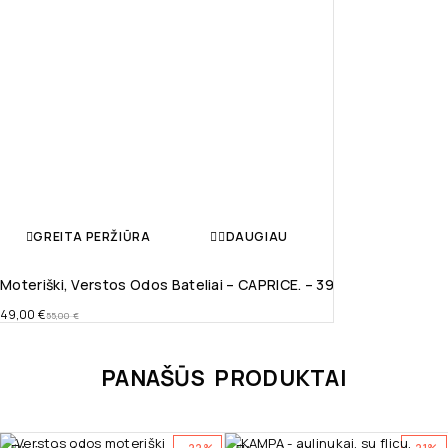
GREITA PERŽIŪRA
DAUGIAU
Moteriški, Verstos Odos Bateliai – CAPRICE. – 39
49,00
€
55,00
€
PANAŠŪS PRODUKTAI
-22%
-21%