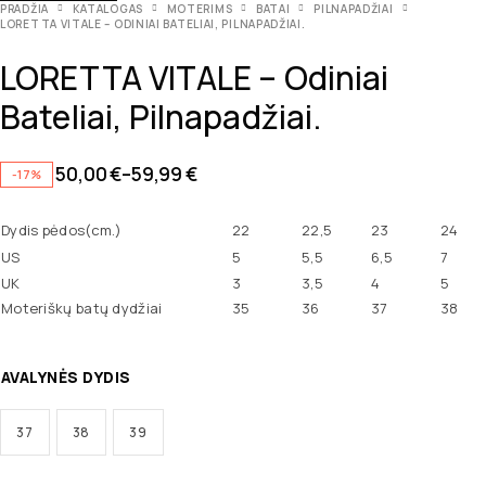
PRADŽIA
KATALOGAS
MOTERIMS
BATAI
PILNAPADŽIAI
LORETTA VITALE – ODINIAI BATELIAI, PILNAPADŽIAI.
LORETTA VITALE – Odiniai
Bateliai, Pilnapadžiai.
50,00
€
–
59,99
€
-17%
Dydis pėdos(cm.)
22
22,5
23
24
US
5
5,5
6,5
7
UK
3
3,5
4
5
Moteriškų batų dydžiai
35
36
37
38
AVALYNĖS DYDIS
37
38
39