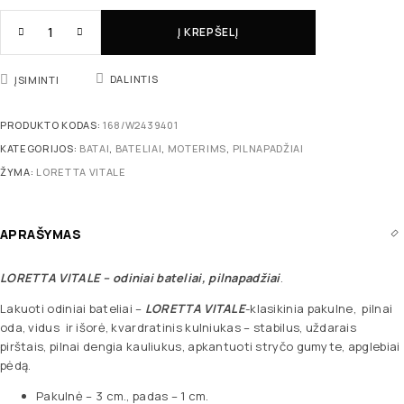
Į KREPŠELĮ
DALINTIS
ĮSIMINTI
PRODUKTO KODAS:
168/W2439401
KATEGORIJOS:
BATAI
,
BATELIAI
,
MOTERIMS
,
PILNAPADŽIAI
ŽYMA:
LORETTA VITALE
APRAŠYMAS
LORETTA VITALE
– odiniai bateliai, pilnapadžiai
.
Lakuoti odiniai bateliai –
LORETTA VITALE
-klasikinia pakulne, pilnai
oda, vidus ir išorė, kvardratinis kulniukas – stabilus, uždarais
pirštais, pilnai dengia kauliukus, apkantuoti stryčo gumyte, apglebiai
pėdą.
Pakulnė – 3 cm., padas – 1 cm.