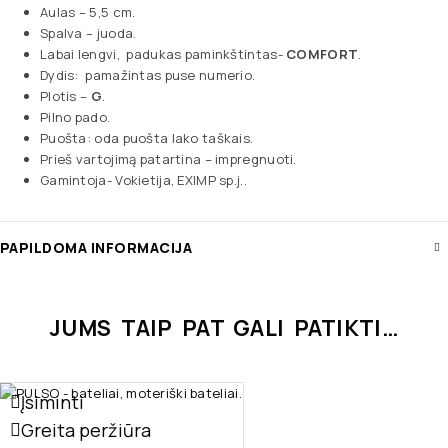
Aulas – 5,5 cm.
Spalva – juoda.
Labai lengvi, padukas paminkštintas-
COMFORT
.
Dydis: pamažintas puse numerio.
Plotis –
G
.
Pilno pado.
Puošta: oda puošta lako taškais.
Prieš vartojimą patartina – impregnuoti.
Gamintoja- Vokietija, EXIMP sp.j..
PAPILDOMA INFORMACIJA
JUMS TAIP PAT GALI PATIKTI…
Įsiminti
Greita peržiūra