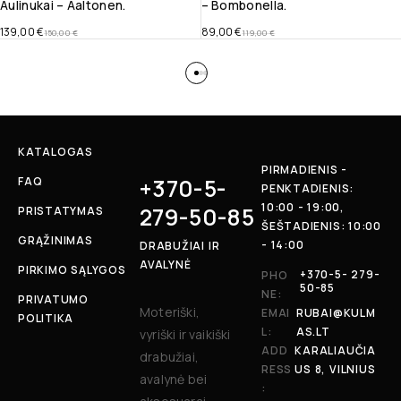
Aulinukai – Aaltonen.
– Bombonella.
139,00
€
89,00
€
150,00
€
119,00
€
KATALOGAS
PIRMADIENIS -
+370-5-
FAQ
PENKTADIENIS:
10:00 - 19:00,
279-50-85
PRISTATYMAS
ŠEŠTADIENIS: 10:00
GRĄŽINIMAS
- 14:00
DRABUŽIAI IR
AVALYNĖ
PIRKIMO SĄLYGOS
+370-5- 279-
PHO
50-85
NE:
PRIVATUMO
Moteriški,
EMAI
RUBAI@KULM
POLITIKA
L:
AS.LT
vyriški ir vaikiški
ADD
KARALIAUČIA
drabužiai,
RESS
US 8, VILNIUS
avalynė bei
: