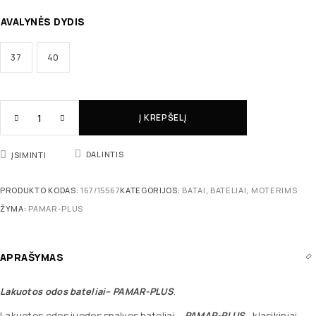
AVALYNĖS DYDIS
37
40
Į KREPŠELĮ
DALINTIS
ĮSIMINTI
PRODUKTO KODAS:
167/15567
KATEGORIJOS:
BATAI
,
BATELIAI
,
MOTERIMS
ŽYMA:
PAMAR-PLUS
APRAŠYMAS
Lakuotos odos bateliai
–
PAMAR-PLUS
.
Lakuotos odos juodos spalvos bateliai –
PAMAR-PLUS
– klasikiniai,