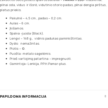
pilnai oda, vidus ir išorė, vidutinio storio padas, pilnai dengia pirštus,
platus priekis.
Pakulnė – 4,5 cm., padas – 0,2 cm.
Aulas – 6 cm.
Įkišamos.
Spalva -juoda (Black).
Lengvi – 148 g., vidinis padukas paminkštintas.
Dydis: nemažintas.
Plotis –
G
.
Puošta: metalo sagelėmis.
Prieš vartojimą patartina – impregnuoti.
Gamintoja- Lenkija, P.P.H.Pamar-plus.
PAPILDOMA INFORMACIJA