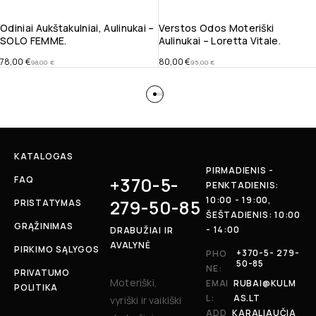
Odiniai Aukštakulniai, Aulinukai –
Verstos Odos Moteriški
SOLO FEMME.
Aulinukai – Loretta Vitale.
78,00
€
80,00
€
98,00
€
95,00
€
KATALOGAS
PIRMADIENIS -
+370-5-
FAQ
PENKTADIENIS:
10:00 - 19:00,
279-50-85
PRISTATYMAS
ŠEŠTADIENIS: 10:00
GRĄŽINIMAS
- 14:00
DRABUŽIAI IR
AVALYNĖ
PIRKIMO SĄLYGOS
+370-5- 279-
PHO
50-85
NE:
PRIVATUMO
Moteriški,
EMAI
RUBAI@KULM
POLITIKA
L:
AS.LT
vyriški ir vaikiški
ADD
KARALIAUČIA