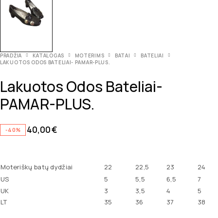
PRADŽIA
KATALOGAS
MOTERIMS
BATAI
BATELIAI
LAKUOTOS ODOS BATELIAI- PAMAR-PLUS.
Lakuotos Odos Bateliai-
PAMAR-PLUS.
40,00
€
-40%
Moteriškų batų dydžiai
22
22,5
23
24
US
5
5,5
6,5
7
UK
3
3,5
4
5
LT
35
36
37
38