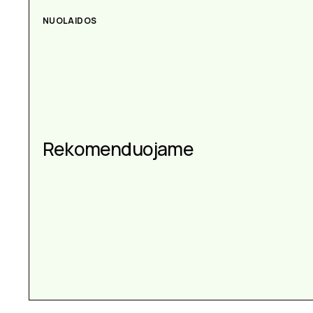
NUOLAIDOS
AKSESUARAI
Aksesuarai kiekvienai
Rekomenduojame
progai