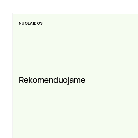
NUOLAIDOS
AKSESUARAI
Aksesuarai kiekvienai
Rekomenduojame
progai