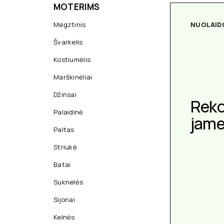
MOTERIMS
Megztinis
NUOLAID
Švarkelis
Kostiumėlis
Marškinėliai
Džinsai
Rek
Palaidinė
jam
Paltas
Striukė
Batai
Suknelės
Sijonai
Kelnės