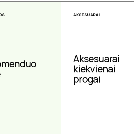
OS
AKSESUARAI
Aksesuarai
omenduo
kiekvienai
e
progai