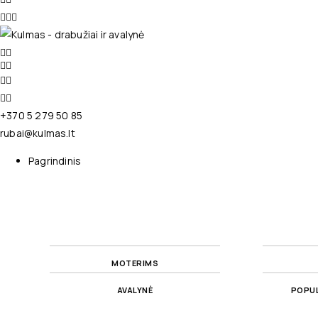
+370 5 279 50 85
rubai@kulmas.lt
Pagrindinis
MOTERIMS
AVALYNĖ
POPUL