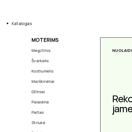
Katalogas
MOTERIMS
Megztinis
NUOLAID
Švarkelis
Kostiumėlis
Marškinėliai
Džinsai
Rek
Palaidinė
jam
Paltas
Striukė