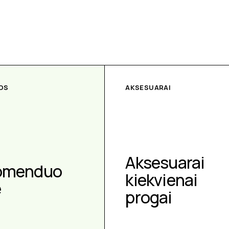
OS
AKSESUARAI
Aksesuarai
omenduo
kiekvienai
e
progai