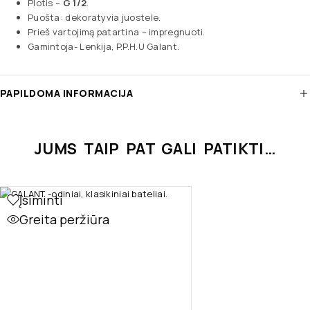
Plotis –
G 1/2
.
Puošta: dekoratyvia juostele.
Prieš vartojimą patartina – impregnuoti.
Gamintoja- Lenkija, P.P.H.U Galant.
PAPILDOMA INFORMACIJA
JUMS TAIP PAT GALI PATIKTI…
Įsiminti
Greita peržiūra