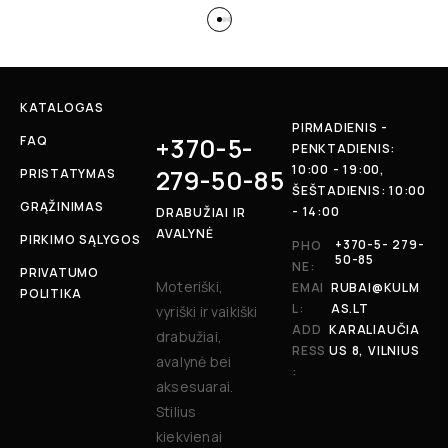
KATALOGAS
PIRMADIENIS -
+370-5-
FAQ
PENKTADIENIS:
10:00 - 19:00,
279-50-85
PRISTATYMAS
ŠEŠTADIENIS: 10:00
GRĄŽINIMAS
- 14:00
DRABUŽIAI IR
AVALYNĖ
PIRKIMO SĄLYGOS
+370-5- 279-
PHO
50-85
NE:
PRIVATUMO
Moteriški,
EMAI
RUBAI@KULM
POLITIKA
L:
AS.LT
vyriški ir vaikiški
ADD
KARALIAUČIA
drabužiai,
RESS
US 8, VILNIUS
avalynė bei
:
aksesuarai.
Stilius
kiekvienai