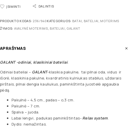
DALINTIS
ĮSIMINTI
PRODUKTO KODAS:
236/940
KATEGORIJOS:
BATAI
,
BATELIAI
,
MOTERIMS
ŽYMOS:
AVALYNĖ MOTERIMS
,
BATELIAI
,
GALANT
APRAŠYMAS
GALANT
-odiniai, klasikiniai bateliai
.
Odiniai bateliai –
GALANT
-klasikia pakulne, tai pilnai oda, vidus ir
išorė, klasikinia pakulne, kvardratinis kulniukas stabilus, uždarais
pirštais, pilnai dengia kauliukus, paminkštinta juostelė apgaubia
pėdą.
Pakulnė – 4,5 cm., padas – o,3 cm.
Pakulnė – 7 cm.
Spalva – juoda.
Labai lengvi, padukas paminkštintas-
Relax system
.
Dydis: nemažintas.