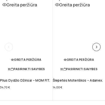
Greita peržiūra
Greita peržiūra
GREITA PERŽIŪRA
GREITA PERŽIŪRA
PASIRINKTI SAVYBES
PASIRINKTI SAVYBES
Plius Dydžio Džinsai – MOM FIT.
Šlepetės Moteriškos – Adanex.
34,70
€
14,00
€