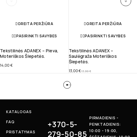
GREITA PERŽIŪRA
GREITA PERŽIŪRA
PASIRINKTI SAVYBES
PASIRINKTI SAVYBES
Tekstilinės ADANEX – Pieva,
Tekstilinės ADANEX –
Moteriškos Šlepetės.
Saulėgraža Moteriškos
Šlepetės.
14,00
€
13,00
€
13,99
€
KATALOGAS
PIRMADIENIS -
+370-5-
FAQ
PENKTADIENIS:
10:00 - 19:00,
279-50-85
PRISTATYMAS