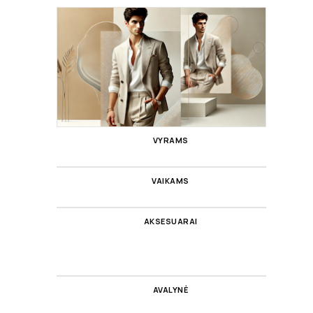
VYRAMS
VAIKAMS
AKSESUARAI
AVALYNĖ