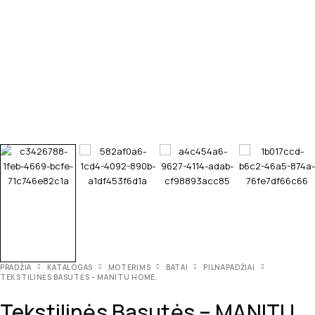
PRADŽIA
KATALOGAS
MOTERIMS
BATAI
PILNAPADŽIAI
TEKSTILINĖS BASUTĖS – MANITU HOME.
Tekstilinės Basutės – MANITU