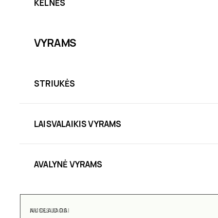
KELNĖS
VYRAMS
STRIUKĖS
LAISVALAIKIS VYRAMS
AVALYNĖ VYRAMS
NUOLAIDOS
AKSESUARAI