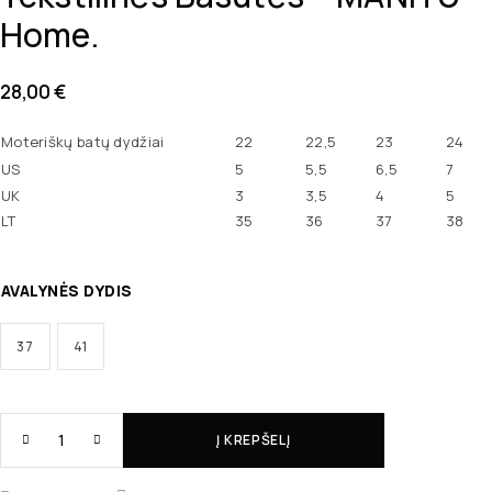
Home.
28,00
€
Moteriškų batų dydžiai
22
22,5
23
24
US
5
5,5
6,5
7
UK
3
3,5
4
5
LT
35
36
37
38
AVALYNĖS DYDIS
37
41
Į KREPŠELĮ