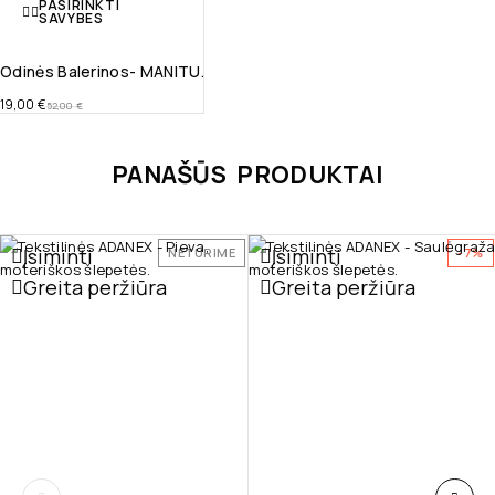
PASIRINKTI
SAVYBES
Odinės Balerinos- MANITU.
19,00
€
52,00
€
PANAŠŪS PRODUKTAI
Įsiminti
Įsiminti
NETURIME
-7%
Greita peržiūra
Greita peržiūra