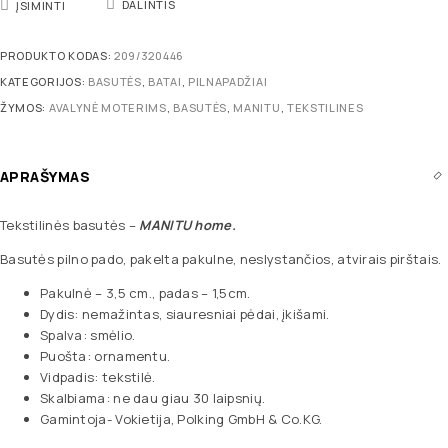
DALINTIS
ĮSIMINTI
PRODUKTO KODAS:
209/320446
KATEGORIJOS:
BASUTĖS
,
BATAI
,
PILNAPADŽIAI
ŽYMOS:
AVALYNĖ MOTERIMS
,
BASUTĖS
,
MANITU
,
TEKSTILINES
APRAŠYMAS
Tekstilinės basutės –
MANITU home.
Basutės pilno pado, pakelta pakulne, neslystančios, atvirais pirštais.
Pakulnė – 3,5 cm., padas – 1,5cm.
Dydis: nemažintas, siauresniai pėdai, įkišami.
Spalva: smėlio.
Puošta: ornamentu.
Vidpadis: tekstilė.
Skalbiama: ne dau giau 30 laipsnių.
Gamintoja- Vokietija, Polking GmbH & Co.KG.