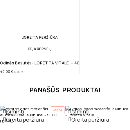
GREITA PERŽIŪRA
Į KREPŠELĮ
Odinės Basutės- LORETTA VITALE. – 40
49,00
€
59,00
€
PANAŠŪS PRODUKTAI
Įsiminti
Įsiminti
-14%
Greita peržiūra
Greita peržiūra