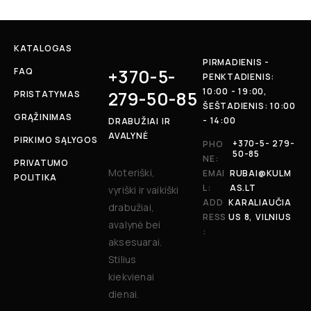
KATALOGAS
PIRMADIENIS -
+370-5-
FAQ
PENKTADIENIS:
10:00 - 19:00,
279-50-85
PRISTATYMAS
ŠEŠTADIENIS: 10:00
GRĄŽINIMAS
- 14:00
DRABUŽIAI IR
AVALYNĖ
PIRKIMO SĄLYGOS
+370-5- 279-
PHO
50-85
NE:
PRIVATUMO
Moteriški,
EMAI
RUBAI@KULM
POLITIKA
L:
AS.LT
vyriški ir vaikiški
ADD
KARALIAUČIA
drabužiai,
RESS
US 8, VILNIUS
avalynė bei
:
aksesuarai.
Stilius
kiekvienai
dienai.