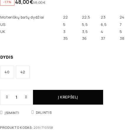
48,00
€
-17%
58,00
€
Moteriškų batų dydžiai
22
22,5
23
24
US
5
5,5
6,5
7
UK
3
3,5
4
5
35
36
37
38
DYDIS
40
42
Į KREPŠELĮ
DALINTIS
ĮSIMINTI
PRODUKTO KODAS:
209/710558