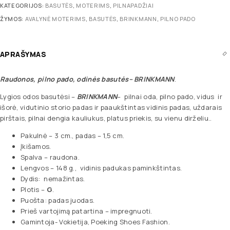
KATEGORIJOS:
BASUTĖS
,
MOTERIMS
,
PILNAPADŽIAI
ŽYMOS:
AVALYNĖ MOTERIMS
,
BASUTĖS
,
BRINKMANN
,
PILNO PADO
APRAŠYMAS
Raudonos, pilno pado, odinės basutės
– BRINKMANN
.
Lygios odos basutėsi –
BRINKMANN
– pilnai oda, pilno pado, vidus ir
išorė, vidutinio storio padas ir paaukštintas vidinis padas, uždarais
pirštais, pilnai dengia kauliukus, platus priekis, su vienu dirželiu..
Pakulnė – 3 cm., padas – 1,5 cm.
Įkišamos.
Spalva – raudona.
Lengvos – 148 g., vidinis padukas paminkštintas.
Dydis: nemažintas.
Plotis –
G
.
Puošta: padas juodas.
Prieš vartojimą patartina – impregnuoti.
Gamintoja- Vokietija, Poeking Shoes Fashion.