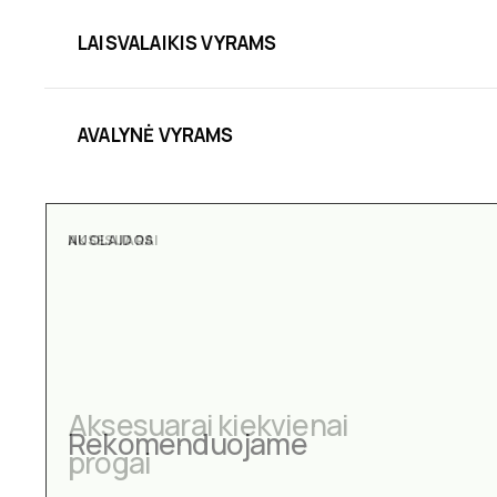
LAISVALAIKIS VYRAMS
AVALYNĖ VYRAMS
NUOLAIDOS
AKSESUARAI
Aksesuarai kiekvienai
Rekomenduojame
progai