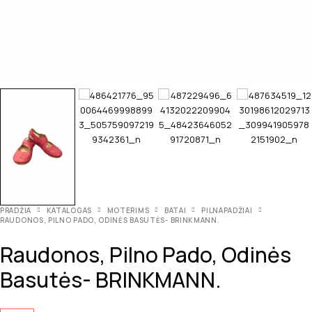
PRADŽIA
KATALOGAS
MOTERIMS
BATAI
PILNAPADŽIAI
RAUDONOS, PILNO PADO, ODINĖS BASUTĖS- BRINKMANN.
Raudonos, Pilno Pado, Odinės
Basutės- BRINKMANN.