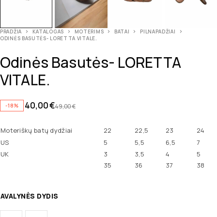
PRADŽIA
KATALOGAS
MOTERIMS
BATAI
PILNAPADŽIAI
ODINĖS BASUTĖS- LORETTA VITALE.
Odinės Basutės- LORETTA
VITALE.
40,00
€
-18%
49,00
€
Moteriškų batų dydžiai
22
22,5
23
24
US
5
5,5
6,5
7
UK
3
3,5
4
5
35
36
37
38
AVALYNĖS DYDIS