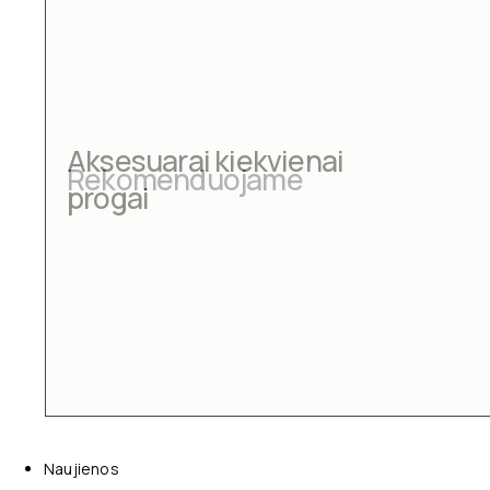
Aksesuarai kiekvienai
progai
Naujienos