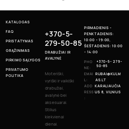
KATALOGAS
PIRMADIENIS -
+370-5-
FAQ
PENKTADIENIS:
10:00 - 19:00,
279-50-85
PRISTATYMAS
ŠEŠTADIENIS: 10:00
GRĄŽINIMAS
- 14:00
DRABUŽIAI IR
AVALYNĖ
PIRKIMO SĄLYGOS
+370-5- 279-
PHO
50-85
NE:
PRIVATUMO
Moteriški,
EMAI
RUBAI@KULM
POLITIKA
L:
AS.LT
vyriški ir vaikiški
ADD
KARALIAUČIA
drabužiai,
RESS
US 8, VILNIUS
avalynė bei
:
aksesuarai.
Stilius
kiekvienai
dienai.