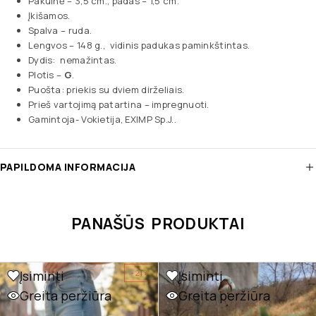
Pakulnė – 3,5 cm., padas – 1,5 cm.
Įkišamos.
Spalva – ruda.
Lengvos – 148 g., vidinis padukas paminkštintas.
Dydis: nemažintas.
Plotis –
G
.
Puošta: priekis su dviem dirželiais.
Prieš vartojimą patartina – impregnuoti.
Gamintoja- Vokietija, EXIMP Sp.J..
PAPILDOMA INFORMACIJA
PANAŠŪS PRODUKTAI
Įsiminti
Įsiminti
-21%
Greita peržiūra
Greita peržiūra