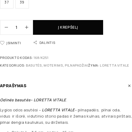
37
39
Į KREPŠELĮ
DALINTIS
ĮSIMINTI
PRODUKTO KODAS:
168/K251
KATEGORIJOS:
BASUTĖS
,
MOTERIMS
,
PILNAPADŽIAI
ŽYMA:
LORETTA VITALE
APRAŠYMAS
Odinės basutės
– LORETTA VITALE
.
Lygios odos asutėsi –
LORETTA VITALE
– pilnapadės, pilnai oda,
vidus ir išorė, vidutinio storio padas ir žemas kulnas, atvirais pirštais,
pilnai dengia kauliukus, su dirželiais.