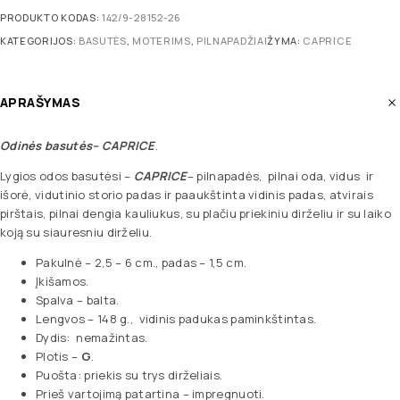
PRODUKTO KODAS:
142/9-28152-26
KATEGORIJOS:
BASUTĖS
,
MOTERIMS
,
PILNAPADŽIAI
ŽYMA:
CAPRICE
APRAŠYMAS
Odinės basutės
– CAPRICE
.
Lygios odos basutėsi –
CAPRICE
– pilnapadės, pilnai oda, vidus ir
išorė, vidutinio storio padas ir paaukštinta vidinis padas, atvirais
pirštais, pilnai dengia kauliukus, su plačiu priekiniu dirželiu ir su laiko
koją su siauresniu dirželiu.
Pakulnė – 2,5 – 6 cm., padas – 1,5 cm.
Įkišamos.
Spalva – balta.
Lengvos – 148 g., vidinis padukas paminkštintas.
Dydis: nemažintas.
Plotis –
G
.
Puošta: priekis su trys dirželiais.
Prieš vartojimą patartina – impregnuoti.