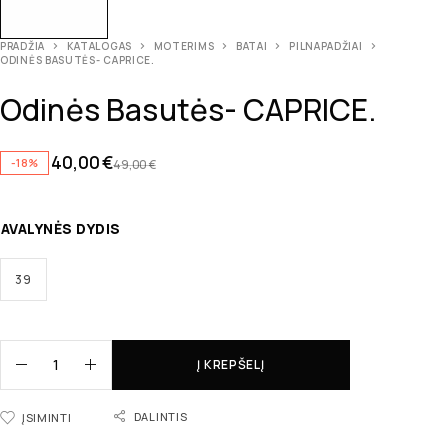
PRADŽIA
KATALOGAS
MOTERIMS
BATAI
PILNAPADŽIAI
ODINĖS BASUTĖS- CAPRICE.
Odinės Basutės- CAPRICE.
40,00
€
-18%
49,00
€
AVALYNĖS DYDIS
39
Į KREPŠELĮ
DALINTIS
ĮSIMINTI