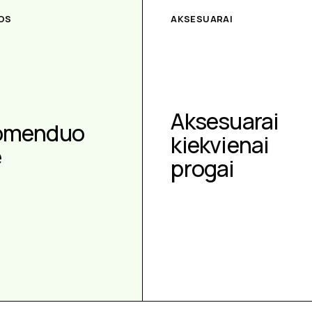
OS
AKSESUARAI
Aksesuarai
omenduo
kiekvienai
e
progai