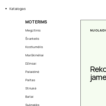
Katalogas
MOTERIMS
Megztinis
NUOLAID
Švarkelis
Kostiumėlis
Marškinėliai
Džinsai
Rek
Palaidinė
jam
Paltas
Striukė
Batai
Suknelės