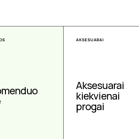
OS
AKSESUARAI
Aksesuarai
omenduo
kiekvienai
e
progai