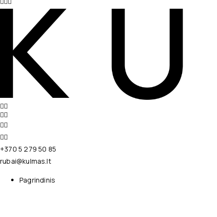
+370 5 279 50 85
rubai@kulmas.lt
Pagrindinis