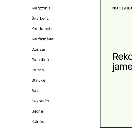
Megztinis
NUOLAID
Švarkelis
Kostiumėlis
Marškinėliai
Džinsai
Rek
Palaidinė
jam
Paltas
Striukė
Batai
Suknelės
Sijonai
Kelnės