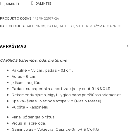
DALINTIS
ĮSIMINTI
PRODUKTO KODAS:
142/9-22107-24
KATEGORIJOS:
BALERINOS
,
BATAI
,
BATELIAI
,
MOTERIMS
ŽYMA:
CAPRICE
APRAŠYMAS
CAPRICE balerinos, oda, moterims
.
Pakulnė – 1,5 cm., padas – 0,1 cm.
Aulas – 6 cm.
Įkišami, negilūs.
Padas -su pagerinta amortizacija t.y.on
AIR INSOLE
.
Rekomenduojama įsigyti lygios odos priežiūros priemones.
Spalva- šviesi, platinos atspalvio (Platin Metall).
Puošta – kaspinėliu.
Pilnai uždengia pirštus.
Vidus ir išorė oda.
Gamintojas – Vokietija, Caprice GmbH & Co KG.