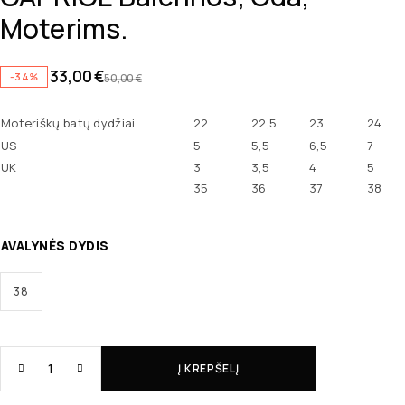
Moterims.
33,00
€
-34%
50,00
€
Moteriškų batų dydžiai
22
22,5
23
24
US
5
5,5
6,5
7
UK
3
3,5
4
5
35
36
37
38
AVALYNĖS DYDIS
38
Į KREPŠELĮ