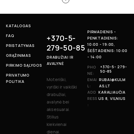
KATALOGAS
PIRMADIENIS -
+370-5-
FAQ
PENKTADIENIS:
10:00 - 19:00,
279-50-85
PRISTATYMAS
ŠEŠTADIENIS: 10:00
GRĄŽINIMAS
- 14:00
DRABUŽIAI IR
AVALYNĖ
PIRKIMO SĄLYGOS
+370-5- 279-
PHO
50-85
NE:
PRIVATUMO
Moteriški,
EMAI
RUBAI@KULM
POLITIKA
L:
AS.LT
vyriški ir vaikiški
ADD
KARALIAUČIA
drabužiai,
RESS
US 8, VILNIUS
avalynė bei
:
aksesuarai.
Stilius
kiekvienai
dienai.