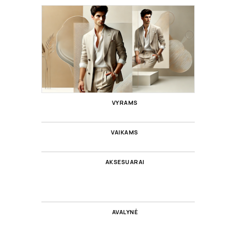
VYRAMS
VAIKAMS
AKSESUARAI
AVALYNĖ