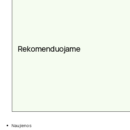
Aksesuarai kiekvienai
Rekomenduojame
progai
Naujienos