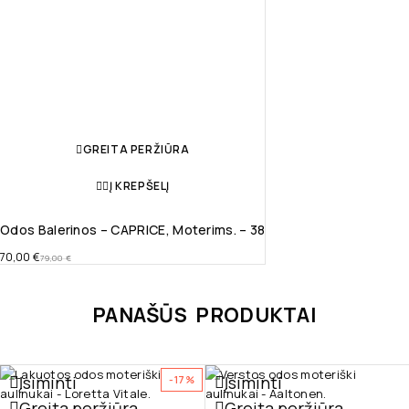
GREITA PERŽIŪRA
Į KREPŠELĮ
Odos Balerinos – CAPRICE, Moterims. – 38
70,00
€
79,00
€
PANAŠŪS PRODUKTAI
Įsiminti
Įsiminti
-17%
Greita peržiūra
Greita peržiūra