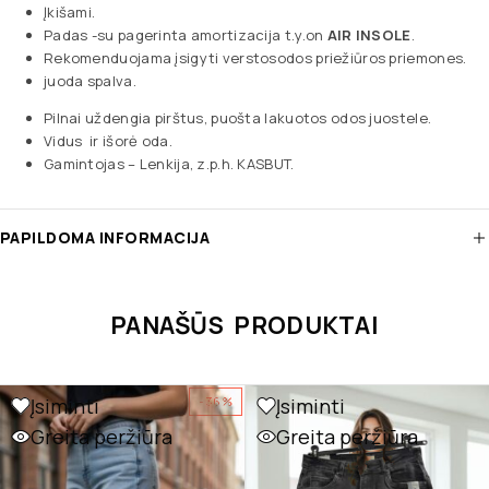
Įkišami.
Padas -su pagerinta amortizacija t.y.on
AIR INSOLE
.
Rekomenduojama įsigyti verstosodos priežiūros priemones.
juoda spalva.
Pilnai uždengia pirštus, puošta lakuotos odos juostele.
Vidus ir išorė oda.
Gamintojas – Lenkija, z.p.h. KASBUT.
PAPILDOMA INFORMACIJA
PANAŠŪS PRODUKTAI
Įsiminti
Įsiminti
-36%
Greita peržiūra
Greita peržiūra