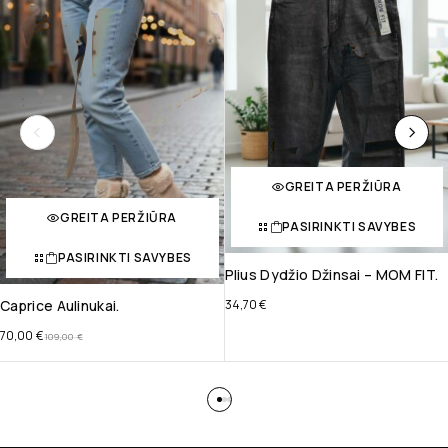
GREITA PERŽIŪRA
GREITA PERŽIŪRA
PASIRINKTI SAVYBES
PASIRINKTI SAVYBES
Plius Dydžio Džinsai – MOM FIT.
Caprice Aulinukai.
34,70
€
70,00
€
109,00
€