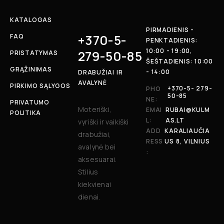
KATALOGAS
PIRMADIENIS -
+370-5-
FAQ
PENKTADIENIS:
10:00 - 19:00,
279-50-85
PRISTATYMAS
ŠEŠTADIENIS: 10:00
GRĄŽINIMAS
- 14:00
DRABUŽIAI IR
AVALYNĖ
PIRKIMO SĄLYGOS
+370-5- 279-
PHO
50-85
NE:
PRIVATUMO
Moteriški,
EMAI
RUBAI@KULM
POLITIKA
L:
AS.LT
vyriški ir vaikiški
ADD
KARALIAUČIA
drabužiai,
RESS
US 8, VILNIUS
avalynė bei
:
aksesuarai.
Stilius
kiekvienai
dienai.