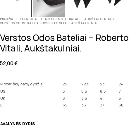
PRADŽIA
KATALOGAS
MOTERIMS
BATAI
AUKŠTAKULNIAI
VERSTOS ODOS BATELIAI – ROBERTO VITALI, AUKŠTAKULNIAI.
Verstos Odos Bateliai – Roberto
Vitali, Aukštakulniai.
52,00
€
Moteriškų batų dydžiai
22
22,5
23
24
US
5
5,5
6,5
7
UK
3
3,5
4
5
LT
35
36
37
38
AVALYNĖS DYDIS