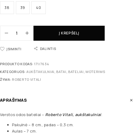
38
39
40
Į KREPŠELĮ
DALINTIS
ĮSIMINTI
PRODUKTO KODAS:
171/7634
KATEGORIJOS:
AUKŠTAKULNIAI
,
BATAI
,
BATELIAI
,
MOTERIMS
ŽYMA:
ROBERTO VITALI
APRAŠYMAS
Verstos odos bateliai –
Roberto Vitali, aukštakulniai
.
Pakulnė – 8 cm., padas – 0,3 cm.
Aulas – 7 cm.