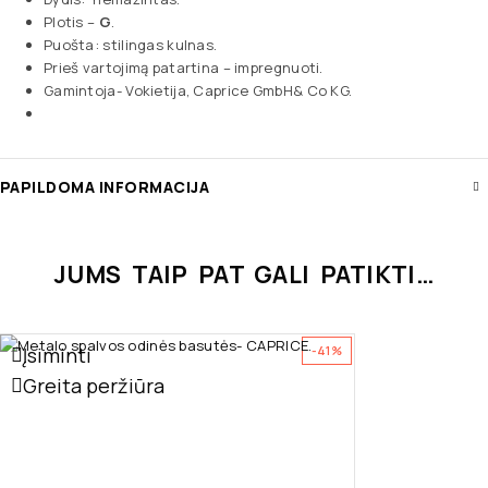
Plotis –
G
.
Puošta: stilingas kulnas.
Prieš vartojimą patartina – impregnuoti.
Gamintoja- Vokietija, Caprice GmbH& Co KG.
PAPILDOMA INFORMACIJA
JUMS TAIP PAT GALI PATIKTI…
Įsiminti
-41%
Greita peržiūra