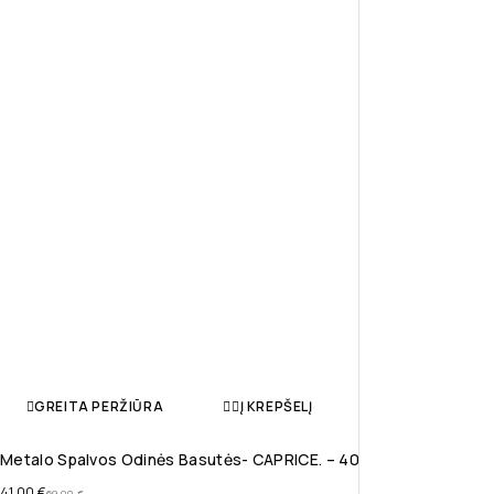
GREITA PERŽIŪRA
Į KREPŠELĮ
Metalo Spalvos Odinės Basutės- CAPRICE. – 40
41,00
€
69,00
€