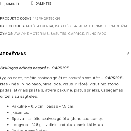
DALINTIS
ĮSIMINTI
PRODUKTO KODAS:
142/9-28350-26
KATEGORIJOS:
AUKŠTAKULNIAI
,
BASUTĖS
,
BATAI
,
MOTERIMS
,
PILNAPADŽIAI
ŽYMOS:
AVALYNĖ MOTERIMS
,
BASUTĖS
,
CAPRICE
,
PILNO PADO
APRAŠYMAS
Stilingos odinės basutės
– CAPRICE
.
Lygios odos, smėlio spalvos gėlėtos basutės basutės –
CAPRICE
–
klasikinės, pilno pado, pilnai oda, vidus ir išorė, vidutinio storio
padas, atvirais pirštais, atvira pakulne, platus priekis, užsegamas
dirželis su sagteles.
Pakulnė – 6,5 cm., padas – 1,5 cm.
Įkišamos.
Spalva – smėlio spalvos gėlėto (dune sue.comb).
Lengvos – 148 g., vidinis padukas paminkštintas.
Dydis: nemažintas.