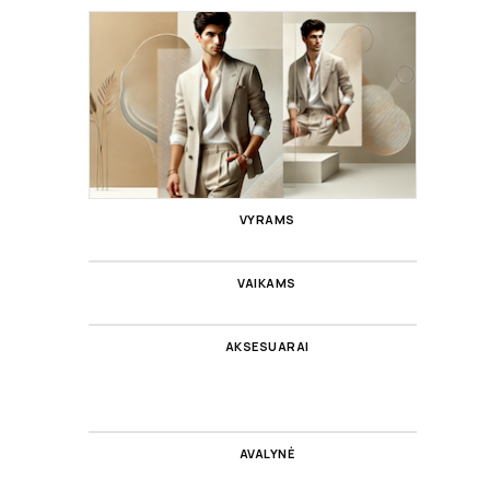
VYRAMS
VAIKAMS
AKSESUARAI
AVALYNĖ