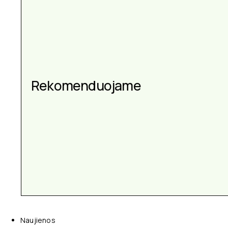
Aksesuarai kiekvienai
Rekomenduojame
progai
Naujienos