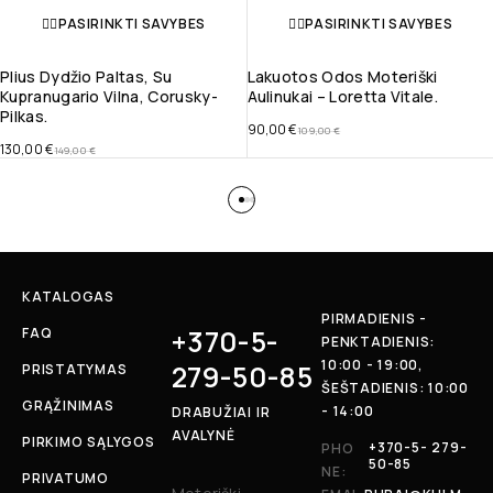
PASIRINKTI SAVYBES
PASIRINKTI SAVYBES
Plius Dydžio Paltas, Su
Lakuotos Odos Moteriški
Kupranugario Vilna, Corusky-
Aulinukai – Loretta Vitale.
Pilkas.
90,00
€
109,00
€
130,00
€
149,00
€
KATALOGAS
PIRMADIENIS -
+370-5-
FAQ
PENKTADIENIS:
10:00 - 19:00,
279-50-85
PRISTATYMAS
ŠEŠTADIENIS: 10:00
GRĄŽINIMAS
- 14:00
DRABUŽIAI IR
AVALYNĖ
PIRKIMO SĄLYGOS
+370-5- 279-
PHO
50-85
NE:
PRIVATUMO