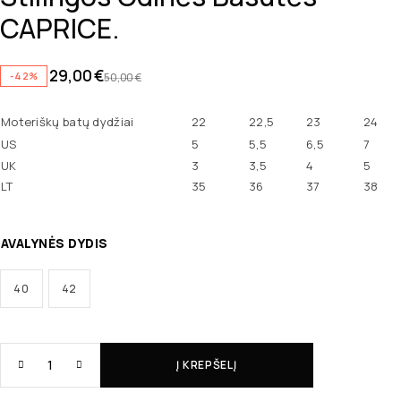
CAPRICE.
29,00
€
-42%
50,00
€
Moteriškų batų dydžiai
22
22,5
23
24
US
5
5,5
6,5
7
UK
3
3,5
4
5
LT
35
36
37
38
AVALYNĖS DYDIS
40
42
Į KREPŠELĮ