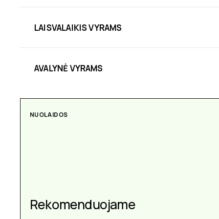
LAISVALAIKIS VYRAMS
AVALYNĖ VYRAMS
NUOLAIDOS
AKSESUARAI
Aksesuarai kiekvienai
Rekomenduojame
progai