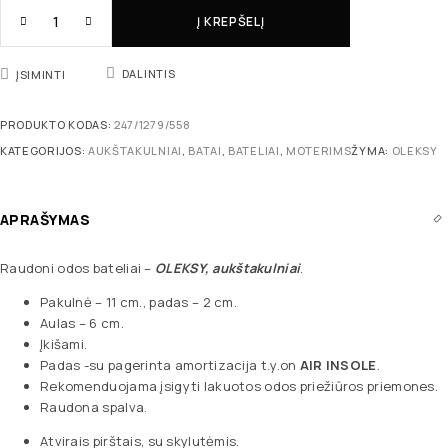
Į KREPŠELĮ
DALINTIS
ĮSIMINTI
PRODUKTO KODAS:
247/1279/558
KATEGORIJOS:
AUKŠTAKULNIAI
,
BATAI
,
BATELIAI
,
MOTERIMS
ŽYMA:
OLEKSY
APRAŠYMAS
Raudoni odos bateliai –
OLEKSY, aukštakulniai
.
Pakulnė – 11 cm., padas – 2 cm.
Aulas – 6 cm.
Įkišami.
Padas -su pagerinta amortizacija t.y.on
AIR INSOLE
.
Rekomenduojama įsigyti lakuotos odos priežiūros priemones.
Raudona spalva.
Atvirais pirštais, su skylutėmis.