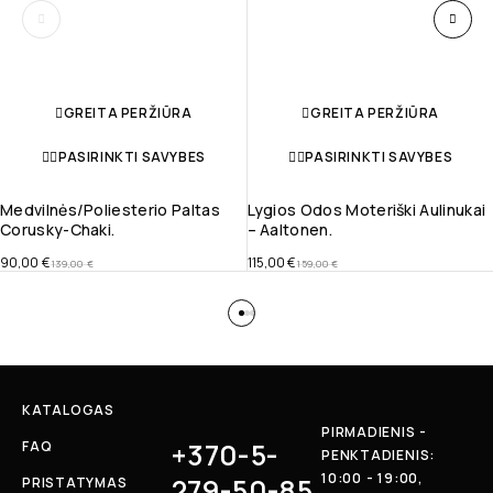
GREITA PERŽIŪRA
GREITA PERŽIŪRA
PASIRINKTI SAVYBES
PASIRINKTI SAVYBES
Medvilnės/poliesterio Paltas
Lygios Odos Moteriški Aulinukai
Corusky-Chaki.
– Aaltonen.
90,00
€
115,00
€
139,00
€
159,00
€
KATALOGAS
PIRMADIENIS -
+370-5-
FAQ
PENKTADIENIS:
10:00 - 19:00,
279-50-85
PRISTATYMAS