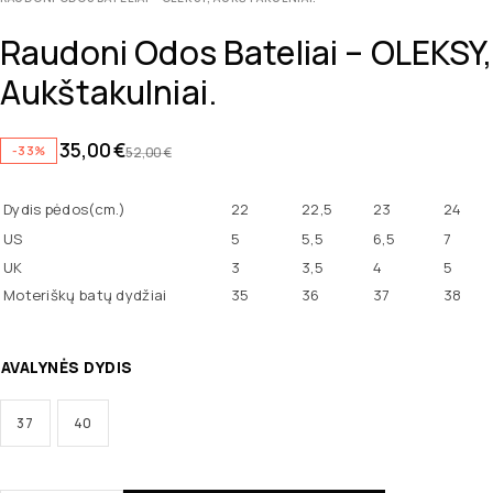
Raudoni Odos Bateliai – OLEKSY,
Aukštakulniai.
35,00
€
-33%
52,00
€
Dydis pėdos(cm.)
22
22,5
23
24
US
5
5,5
6,5
7
UK
3
3,5
4
5
Moteriškų batų dydžiai
35
36
37
38
AVALYNĖS DYDIS
37
40