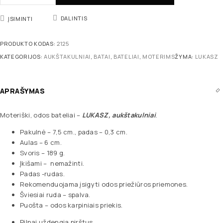
DALINTIS
ĮSIMINTI
PRODUKTO KODAS:
2125
KATEGORIJOS:
AUKŠTAKULNIAI
,
BATAI
,
BATELIAI
,
MOTERIMS
ŽYMA:
LUKASZ
APRAŠYMAS
Moteriški, odos bateliai –
LUKASZ
, aukštakulniai
.
Pakulnė – 7,5 cm., padas – 0,3 cm.
Aulas – 6 cm.
Svoris – 189 g.
Įkišami – nemažinti.
Padas -rudas.
Rekomenduojama įsigyti odos priežiūros priemones.
Šviesiai ruda – spalva.
Puošta – odos karpiniais priekis.
Pilnai uždengia pirštus.