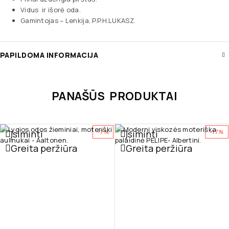
Vidus ir išorė oda.
Gamintojas – Lenkija, P.P.H.LUKASZ.
PAPILDOMA INFORMACIJA
PANAŠŪS PRODUKTAI
Įsiminti
Įsiminti
-7%
-17%
Greita peržiūra
Greita peržiūra