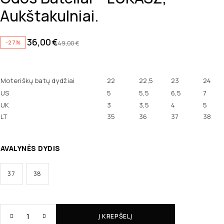
Aukštakulniai.
36,00
€
-27%
49,00
€
Moteriškų batų dydžiai
22
22,5
23
24
US
5
5,5
6,5
7
UK
3
3,5
4
5
LT
35
36
37
38
AVALYNĖS DYDIS
37
38
Į KREPŠELĮ