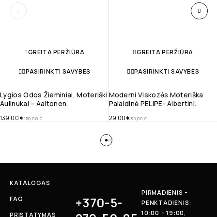
GREITA PERŽIŪRA
GREITA PERŽIŪRA
PASIRINKTI SAVYBES
PASIRINKTI SAVYBES
Lygios Odos Žieminiai, Moteriški
Moderni Viskozės Moteriška
Aulinukai – Aaltonen.
Palaidinė PELIPE- Albertini.
139,00
€
29,00
€
150,00
€
35,00
€
KATALOGAS
PIRMADIENIS -
+370-5-
FAQ
PENKTADIENIS:
10:00 - 19:00,
PRISTATYMAS