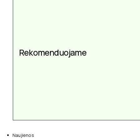
Aksesuarai kiekvienai
Rekomenduojame
progai
Naujienos