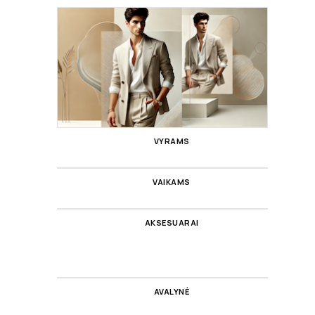
VYRAMS
VAIKAMS
AKSESUARAI
AVALYNĖ