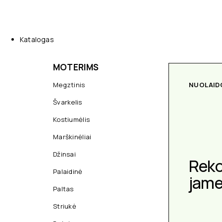
Katalogas
MOTERIMS
Megztinis
NUOLAID
Švarkelis
Kostiumėlis
Marškinėliai
Džinsai
Rek
Palaidinė
jam
Paltas
Striukė