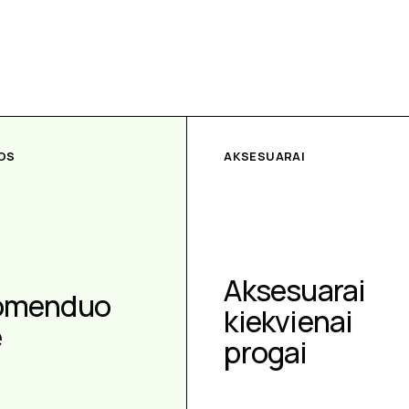
OS
AKSESUARAI
Aksesuarai
omenduo
kiekvienai
e
progai