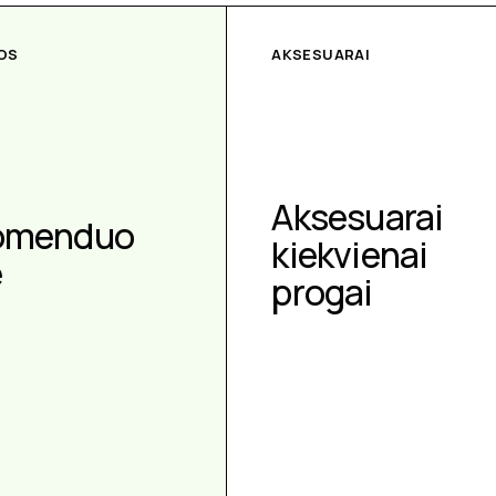
OS
AKSESUARAI
Aksesuarai
omenduo
kiekvienai
e
progai