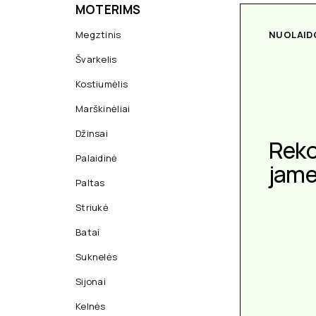
MOTERIMS
Megztinis
NUOLAID
Švarkelis
Kostiumėlis
Marškinėliai
Džinsai
Rek
Palaidinė
jam
Paltas
Striukė
Batai
Suknelės
Sijonai
Kelnės