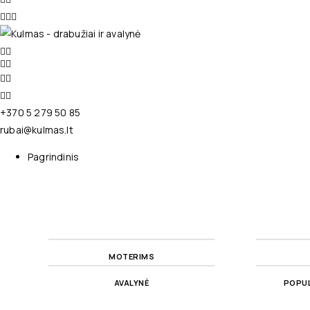
+370 5 279 50 85
rubai@kulmas.lt
Pagrindinis
MOTERIMS
AVALYNĖ
POPUL