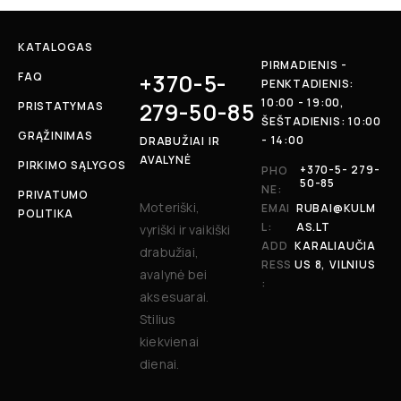
KATALOGAS
PIRMADIENIS -
+370-5-
FAQ
PENKTADIENIS:
10:00 - 19:00,
279-50-85
PRISTATYMAS
ŠEŠTADIENIS: 10:00
GRĄŽINIMAS
- 14:00
DRABUŽIAI IR
AVALYNĖ
PIRKIMO SĄLYGOS
+370-5- 279-
PHO
50-85
NE:
PRIVATUMO
Moteriški,
EMAI
RUBAI@KULM
POLITIKA
L:
AS.LT
vyriški ir vaikiški
ADD
KARALIAUČIA
drabužiai,
RESS
US 8, VILNIUS
avalynė bei
:
aksesuarai.
Stilius
kiekvienai
dienai.