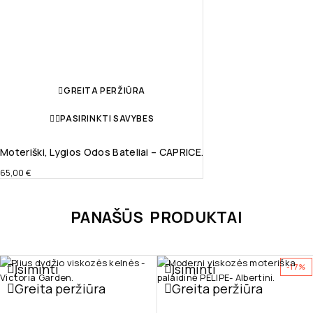
GREITA PERŽIŪRA
PASIRINKTI SAVYBES
Moteriški, Lygios Odos Bateliai – CAPRICE.
65,00
€
PANAŠŪS PRODUKTAI
Įsiminti
Įsiminti
-17%
Greita peržiūra
Greita peržiūra