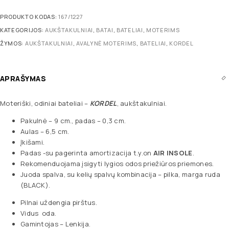
PRODUKTO KODAS:
167/1227
KATEGORIJOS:
AUKŠTAKULNIAI
,
BATAI
,
BATELIAI
,
MOTERIMS
ŽYMOS:
AUKŠTAKULNIAI
,
AVALYNĖ MOTERIMS
,
BATELIAI
,
KORDEL
APRAŠYMAS
Moteriški, odiniai bateliai –
KORDEL
, aukštakulniai.
Pakulnė – 9 cm., padas – 0,3 cm.
Aulas – 6,5 cm.
Įkišami.
Padas -su pagerinta amortizacija t.y.on
AIR INSOLE
.
Rekomenduojama įsigyti lygios odos priežiūros priemones.
Juoda spalva, su kelių spalvų kombinacija – pilka, marga ruda
(BLACK).
Pilnai uždengia pirštus.
Vidus oda.
Gamintojas – Lenkija.