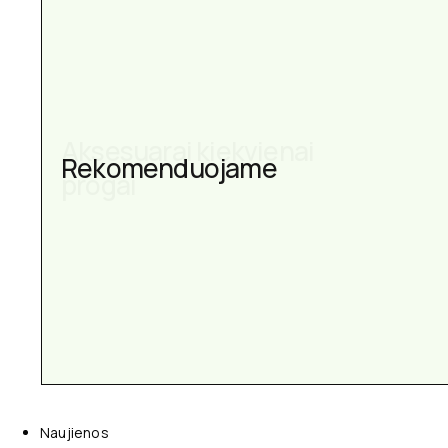
Aksesuarai kiekvienai
Rekomenduojame
progai
Naujienos