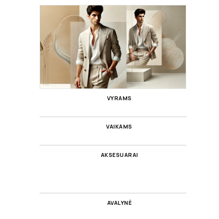
VYRAMS
VAIKAMS
AKSESUARAI
AVALYNĖ