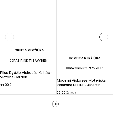
GREITA PERŽIŪRA
GREITA PERŽIŪRA
PASIRINKTI SAVYBES
PASIRINKTI SAVYBES
Plius Dydžio Viskozės Kelnės –
Victoria Garden.
Moderni Viskozės Moteriška
44,00
€
Palaidinė PELIPE- Albertini.
29,00
€
35,00
€