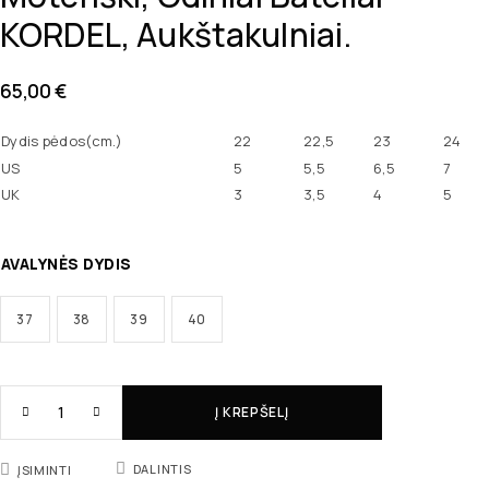
KORDEL, Aukštakulniai.
65,00
€
Dydis pėdos(cm.)
22
22,5
23
24
US
5
5,5
6,5
7
UK
3
3,5
4
5
AVALYNĖS DYDIS
37
38
39
40
Į KREPŠELĮ
DALINTIS
ĮSIMINTI