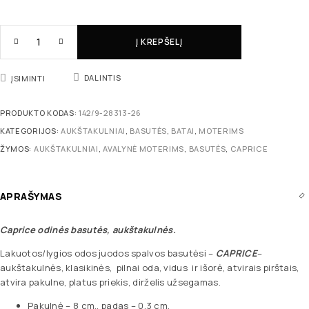
Į KREPŠELĮ
DALINTIS
ĮSIMINTI
PRODUKTO KODAS:
142/9-28313-26
KATEGORIJOS:
AUKŠTAKULNIAI
,
BASUTĖS
,
BATAI
,
MOTERIMS
ŽYMOS:
AUKŠTAKULNIAI
,
AVALYNĖ MOTERIMS
,
BASUTĖS
,
CAPRICE
APRAŠYMAS
Caprice odinės basutės, aukštakulnės.
Lakuotos/lygios odos juodos spalvos basutėsi –
CAPRICE
–
aukštakulnės, klasikinės, pilnai oda, vidus ir išorė, atvirais pirštais,
atvira pakulne, platus priekis, dirželis užsegamas.
Pakulnė – 8 cm., padas – 0,3 cm.