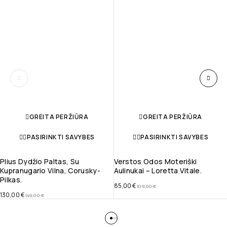
GREITA PERŽIŪRA
GREITA PERŽIŪRA
PASIRINKTI SAVYBES
PASIRINKTI SAVYBES
Plius Dydžio Paltas, Su
Verstos Odos Moteriški
Kupranugario Vilna, Corusky-
Aulinukai – Loretta Vitale.
Pilkas.
85,00
€
109,00
€
130,00
€
149,00
€