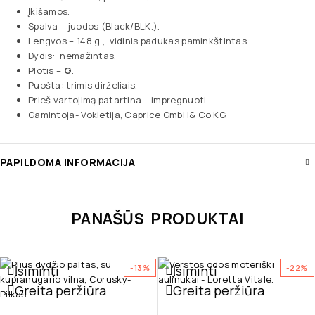
Įkišamos.
Spalva – juodos (Black/BLK.).
Lengvos – 148 g., vidinis padukas paminkštintas.
Dydis: nemažintas.
Plotis –
G
.
Puošta: trimis dirželiais.
Prieš vartojimą patartina – impregnuoti.
Gamintoja- Vokietija, Caprice GmbH& Co KG.
PAPILDOMA INFORMACIJA
PANAŠŪS PRODUKTAI
Įsiminti
Įsiminti
-13%
-22%
Greita peržiūra
Greita peržiūra