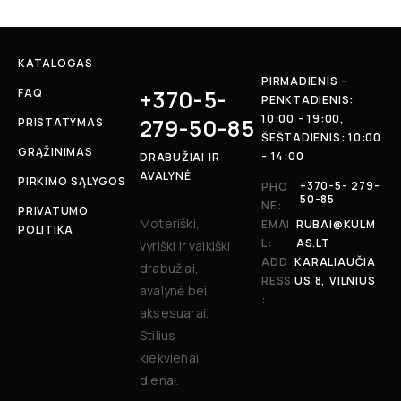
KATALOGAS
PIRMADIENIS -
+370-5-
FAQ
PENKTADIENIS:
10:00 - 19:00,
279-50-85
PRISTATYMAS
ŠEŠTADIENIS: 10:00
GRĄŽINIMAS
- 14:00
DRABUŽIAI IR
AVALYNĖ
PIRKIMO SĄLYGOS
+370-5- 279-
PHO
50-85
NE:
PRIVATUMO
Moteriški,
EMAI
RUBAI@KULM
POLITIKA
L:
AS.LT
vyriški ir vaikiški
ADD
KARALIAUČIA
drabužiai,
RESS
US 8, VILNIUS
avalynė bei
:
aksesuarai.
Stilius
kiekvienai
dienai.