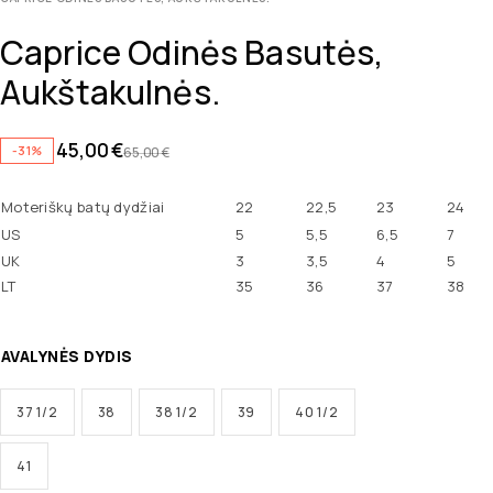
Caprice Odinės Basutės,
Aukštakulnės.
45,00
€
-31%
65,00
€
Moteriškų batų dydžiai
22
22,5
23
24
US
5
5,5
6,5
7
UK
3
3,5
4
5
LT
35
36
37
38
AVALYNĖS DYDIS
37 1/2
38
38 1/2
39
40 1/2
41