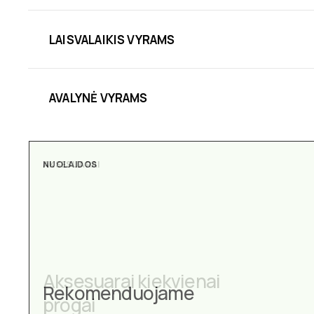
LAISVALAIKIS VYRAMS
AVALYNĖ VYRAMS
NUOLAIDOS
AKSESUARAI
Aksesuarai kiekvienai
Rekomenduojame
progai