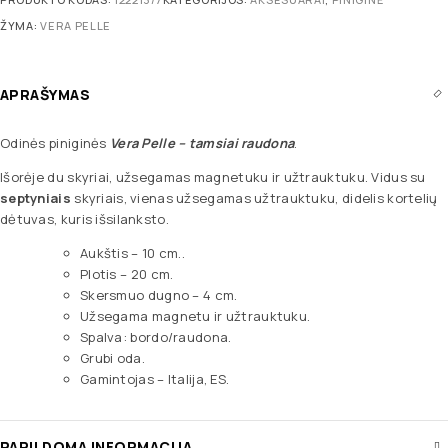
ŽYMA:
VERA PELLE
APRAŠYMAS
Odinės piniginės
Vera Pelle
– tamsiai raudona
.
Išorėje du skyriai, užsegamas magnetuku ir užtrauktuku. Vidus su
septyniais
skyriais, vienas užsegamas užtrauktuku, didelis kortelių
dėtuvas, kuris išsilanksto.
Aukštis – 10 cm..
Plotis – 20 cm.
Skersmuo dugno – 4 cm.
Užsegama magnetu ir užtrauktuku.
Spalva: bordo/raudona.
Grubi oda.
Gamintojas – Italija, ES.
PAPILDOMA INFORMACIJA