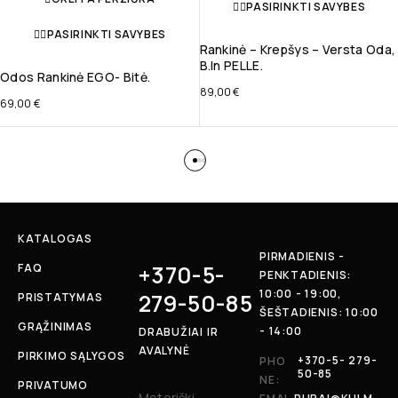
PASIRINKTI SAVYBES
PASIRINKTI SAVYBES
Rankinė – Krepšys – Versta Oda,
B.in PELLE.
Odos Rankinė EGO- Bitė.
89,00
€
69,00
€
KATALOGAS
PIRMADIENIS -
+370-5-
FAQ
PENKTADIENIS:
10:00 - 19:00,
279-50-85
PRISTATYMAS
ŠEŠTADIENIS: 10:00
GRĄŽINIMAS
- 14:00
DRABUŽIAI IR
AVALYNĖ
PIRKIMO SĄLYGOS
+370-5- 279-
PHO
50-85
NE:
PRIVATUMO
Moteriški,