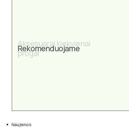
Aksesuarai kiekvienai
progai
Naujienos