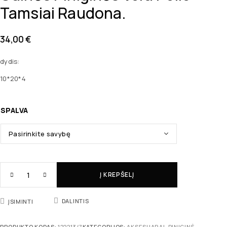
Tamsiai Raudona.
34,00
€
dydis:
10*20*4
SPALVA
Į KREPŠELĮ
DALINTIS
ĮSIMINTI
PRODUKTO KODAS:
122213/7
KATEGORIJOS:
AKSESUARAI
,
PINIGINĖ