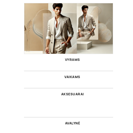
VYRAMS
VAIKAMS
AKSESUARAI
AVALYNĖ