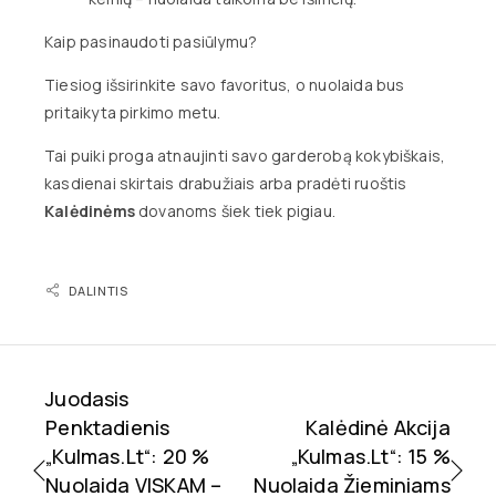
Kaip pasinaudoti pasiūlymu?
Tiesiog išsirinkite savo favoritus, o nuolaida bus
pritaikyta pirkimo metu.
Tai puiki proga atnaujinti savo garderobą kokybiškais,
kasdienai skirtais drabužiais arba pradėti ruoštis
Kalėdinėms
dovanoms šiek tiek pigiau.
DALINTIS
Juodasis
Penktadienis
Kalėdinė Akcija
„Kulmas.lt“: 20 %
„Kulmas.lt“: 15 %
Nuolaida VISKAM –
Nuolaida Žieminiams