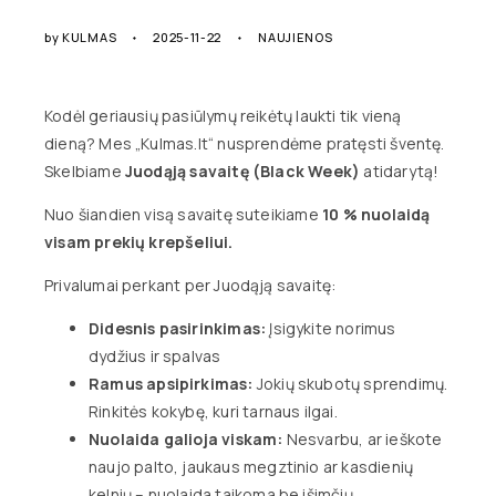
by
KULMAS
2025-11-22
NAUJIENOS
Kodėl geriausių pasiūlymų reikėtų laukti tik vieną
dieną? Mes „Kulmas.lt“ nusprendėme pratęsti šventę.
Skelbiame
Juodąją savaitę (Black Week)
atidarytą!
Nuo šiandien visą savaitę suteikiame
10 % nuolaidą
visam prekių krepšeliui.
Privalumai perkant per Juodąją savaitę:
Didesnis pasirinkimas:
Įsigykite norimus
dydžius ir spalvas
Ramus apsipirkimas:
Jokių skubotų sprendimų.
Rinkitės kokybę, kuri tarnaus ilgai.
Nuolaida galioja viskam:
Nesvarbu, ar ieškote
naujo palto, jaukaus megztinio ar kasdienių
kelnių – nuolaida taikoma be išimčių.