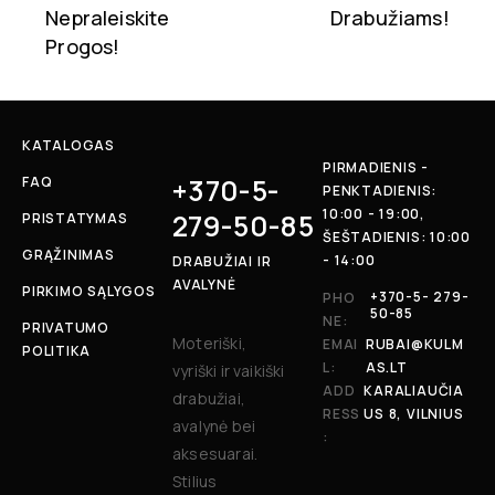
Nepraleiskite
Drabužiams!
Progos!
KATALOGAS
PIRMADIENIS -
+370-5-
FAQ
PENKTADIENIS:
10:00 - 19:00,
279-50-85
PRISTATYMAS
ŠEŠTADIENIS: 10:00
GRĄŽINIMAS
- 14:00
DRABUŽIAI IR
AVALYNĖ
PIRKIMO SĄLYGOS
+370-5- 279-
PHO
50-85
NE:
PRIVATUMO
Moteriški,
EMAI
RUBAI@KULM
POLITIKA
L:
AS.LT
vyriški ir vaikiški
ADD
KARALIAUČIA
drabužiai,
RESS
US 8, VILNIUS
avalynė bei
:
aksesuarai.
Stilius