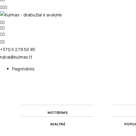
+370 5 279 50 85
rubai@kulmas.lt
Pagrindinis
MOTERIMS
AVALYNĖ
POPUL