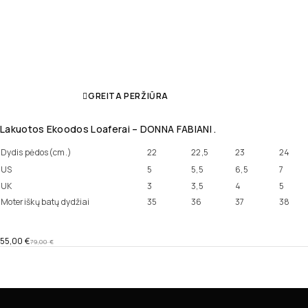
GREITA PERŽIŪRA
Lakuotos Ekoodos Loaferai – DONNA FABIANI .
Dydis pėdos(cm.)
22
22,5
23
24
US
5
5,5
6,5
7
UK
3
3,5
4
5
Moteriškų batų dydžiai
35
36
37
38
55,00
€
79,00
€