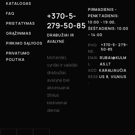
KATALOGAS
PIRMADIENIS -
+370-5-
FAQ
PENKTADIENIS:
10:00 - 19:00,
279-50-85
PRISTATYMAS
ŠEŠTADIENIS: 10:00
GRĄŽINIMAS
- 14:00
DRABUŽIAI IR
AVALYNĖ
PIRKIMO SĄLYGOS
+370-5- 279-
PHO
50-85
NE:
PRIVATUMO
Moteriški,
EMAI
RUBAI@KULM
POLITIKA
L:
AS.LT
vyriški ir vaikiški
ADD
KARALIAUČIA
drabužiai,
RESS
US 8, VILNIUS
avalynė bei
:
aksesuarai.
Stilius
kiekvienai
dienai.